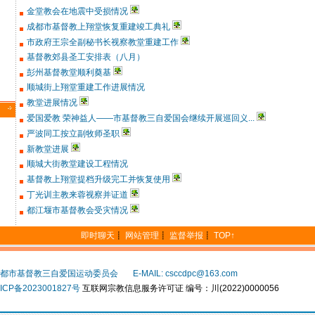
金堂教会在地震中受损情况
成都市基督教上翔堂恢复重建竣工典礼
市政府王宗全副秘书长视察教堂重建工作
基督教郊县圣工安排表（八月）
彭州基督教堂顺利奠基
顺城街上翔堂重建工作进展情况
教堂进展情况
爱国爱教 荣神益人——市基督教三自爱国会继续开展巡回义...
严波同工按立副牧师圣职
新教堂进展
顺城大街教堂建设工程情况
基督教上翔堂提档升级完工并恢复使用
丁光训主教来蓉视察并证道
都江堰市基督教会受灾情况
即时聊天
┋
网站管理
┋
监督举报
┋
TOP↑
都市基督教三自爱国运动委员会
E-MAIL: csccdpc@163.com
ICP备2023001827号
互联网宗教信息服务许可证 编号：川(2022)0000056